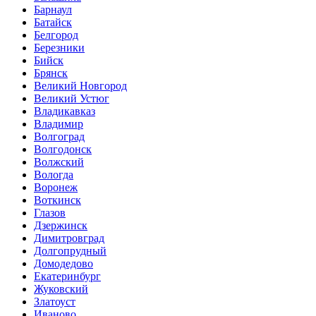
Барнаул
Батайск
Белгород
Березники
Бийск
Брянск
Великий Новгород
Великий Устюг
Владикавказ
Владимир
Волгоград
Волгодонск
Волжский
Вологда
Воронеж
Воткинск
Глазов
Дзержинск
Димитровград
Долгопрудный
Домодедово
Екатеринбург
Жуковский
Златоуст
Иваново