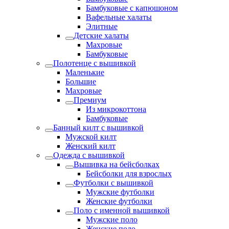
Бамбуковые с капюшоном
Вафельные халаты
Элитные
Детские халаты
Махровые
Бамбуковые
Полотенце с вышивкой
Маленькие
Большие
Махровые
Премиум
Из микрокоттона
Бамбуковые
Банный килт с вышивкой
Мужской килт
Женский килт
Одежда с вышивкой
Вышивка на бейсболках
Бейсболки для взрослых
Футболки с вышивкой
Мужские футболки
Женские футболки
Поло с именной вышивкой
Мужские поло
Женские поло