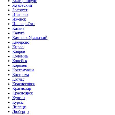
Екатеринбург
Жуковский
Златоуст
Иваново
Ижевск
Йошкар-Ола
Казань
Калуга
Каменск-Уральский
Кемерово
Киров
Ковров
Коломна
Копейск
Королев
Костомукша
Кострома
Котлас
Красногорск
Краснодар
Красноярск
Курган
Курск
Липецк
Люберцы