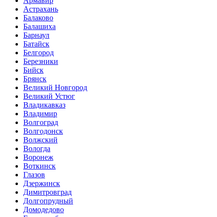
Армавир
Астрахань
Балаково
Балашиха
Барнаул
Батайск
Белгород
Березники
Бийск
Брянск
Великий Новгород
Великий Устюг
Владикавказ
Владимир
Волгоград
Волгодонск
Волжский
Вологда
Воронеж
Воткинск
Глазов
Дзержинск
Димитровград
Долгопрудный
Домодедово