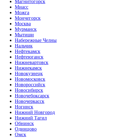
Магнитогорск
Миасс
Можга
Мончегорск
Москва
Мурманск
Мытищи
Набережные Челны
Нальчик
Нефтекамск
Нефтеюганск
Нижневартовск
Нижнекамск
Новокузнецк
Новомосковск
Новороссийск
Новосибирск
Новочебоксарск
Новочеркасск
Ногинск
Нижний Новгород
Нижний Тагил
Обнинск
Одинцово
Омск