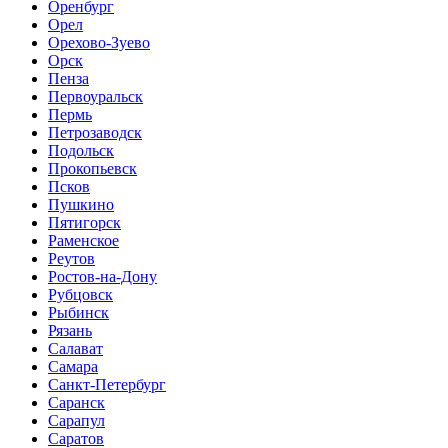
Оренбург
Орел
Орехово-Зуево
Орск
Пенза
Первоуральск
Пермь
Петрозаводск
Подольск
Прокопьевск
Псков
Пушкино
Пятигорск
Раменское
Реутов
Ростов-на-Дону
Рубцовск
Рыбинск
Рязань
Салават
Самара
Санкт-Петербург
Саранск
Сарапул
Саратов