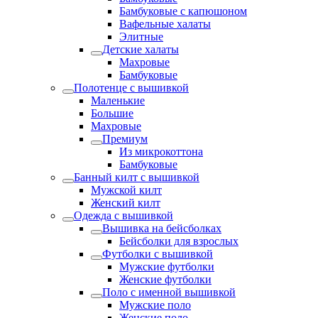
Бамбуковые с капюшоном
Вафельные халаты
Элитные
Детские халаты
Махровые
Бамбуковые
Полотенце с вышивкой
Маленькие
Большие
Махровые
Премиум
Из микрокоттона
Бамбуковые
Банный килт с вышивкой
Мужской килт
Женский килт
Одежда с вышивкой
Вышивка на бейсболках
Бейсболки для взрослых
Футболки с вышивкой
Мужские футболки
Женские футболки
Поло с именной вышивкой
Мужские поло
Женские поло