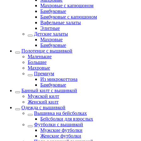
Махровые с капюшоном
Бамбуковые
Бамбуковые с капюшоном
Вафельные халаты
Элитные
Детские халаты
Махровые
Бамбуковые
Полотенце с вышивкой
Маленькие
Большие
Махровые
Премиум
Из микрокоттона
Бамбуковые
Банный килт с вышивкой
Мужской килт
Женский килт
Одежда с вышивкой
Вышивка на бейсболках
Бейсболки для взрослых
Футболки с вышивкой
Мужские футболки
Женские футболки