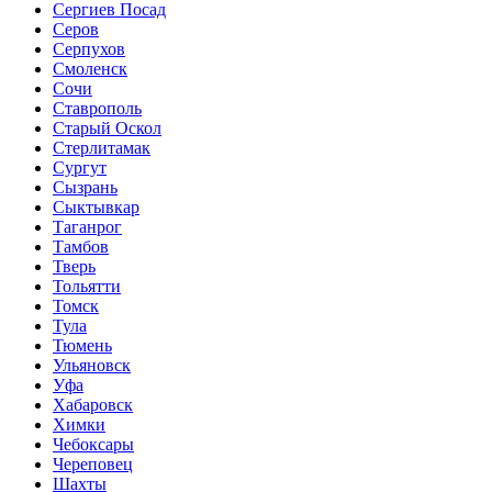
Сергиев Посад
Серов
Серпухов
Смоленск
Сочи
Ставрополь
Старый Оскол
Стерлитамак
Сургут
Сызрань
Сыктывкар
Таганрог
Тамбов
Тверь
Тольятти
Томск
Тула
Тюмень
Ульяновск
Уфа
Хабаровск
Химки
Чебоксары
Череповец
Шахты