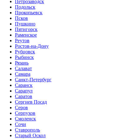
Петрозаводск
Подольск
Прокопьевск
Псков
Пушкино
Пятигорск
Раменское
Реутов
Ростов-на-Дону
Рубцовск
Рыбинск
Рязань
Салават
Самара
Санкт-Петербург
Саранск
Сарапул
Саратов
Сергиев Посад
Серов
Серпухов
Смоленск
Сочи
Ставрополь
Старый Оскол