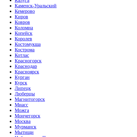
Калуга
Каменск-Уральский
Кемерово
Киров
Ковров
Коломна
Копейск
Королев
Костомукша
Кострома
Котлас
Красногорск
Краснодар
Красноярск
Курган
Курск
Липецк
Люберцы
Магнитогорск
Миасс
Можга
Мончегорск
Москва
Мурманск
Мытищи