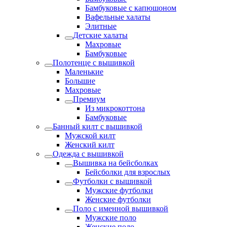
Бамбуковые с капюшоном
Вафельные халаты
Элитные
Детские халаты
Махровые
Бамбуковые
Полотенце с вышивкой
Маленькие
Большие
Махровые
Премиум
Из микрокоттона
Бамбуковые
Банный килт с вышивкой
Мужской килт
Женский килт
Одежда с вышивкой
Вышивка на бейсболках
Бейсболки для взрослых
Футболки с вышивкой
Мужские футболки
Женские футболки
Поло с именной вышивкой
Мужские поло
Женские поло