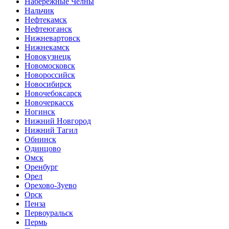
Набережные Челны
Нальчик
Нефтекамск
Нефтеюганск
Нижневартовск
Нижнекамск
Новокузнецк
Новомосковск
Новороссийск
Новосибирск
Новочебоксарск
Новочеркасск
Ногинск
Нижний Новгород
Нижний Тагил
Обнинск
Одинцово
Омск
Оренбург
Орел
Орехово-Зуево
Орск
Пенза
Первоуральск
Пермь