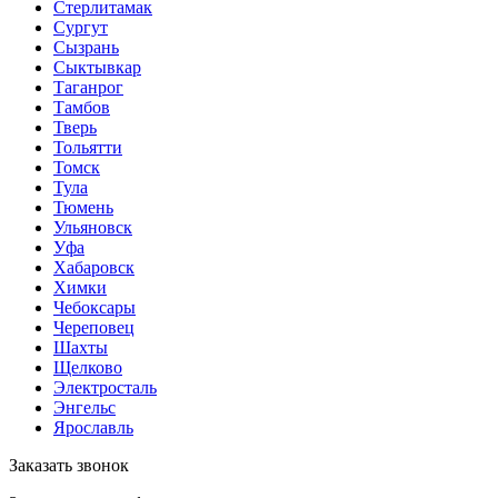
Стерлитамак
Сургут
Сызрань
Сыктывкар
Таганрог
Тамбов
Тверь
Тольятти
Томск
Тула
Тюмень
Ульяновск
Уфа
Хабаровск
Химки
Чебоксары
Череповец
Шахты
Щелково
Электросталь
Энгельс
Ярославль
Заказать звонок