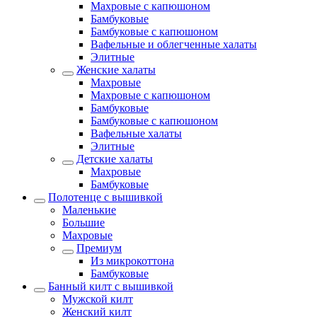
Махровые с капюшоном
Бамбуковые
Бамбуковые с капюшоном
Вафельные и облегченные халаты
Элитные
Женские халаты
Махровые
Махровые с капюшоном
Бамбуковые
Бамбуковые с капюшоном
Вафельные халаты
Элитные
Детские халаты
Махровые
Бамбуковые
Полотенце с вышивкой
Маленькие
Большие
Махровые
Премиум
Из микрокоттона
Бамбуковые
Банный килт с вышивкой
Мужской килт
Женский килт