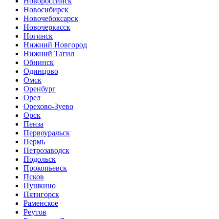
Новороссийск
Новосибирск
Новочебоксарск
Новочеркасск
Ногинск
Нижний Новгород
Нижний Тагил
Обнинск
Одинцово
Омск
Оренбург
Орел
Орехово-Зуево
Орск
Пенза
Первоуральск
Пермь
Петрозаводск
Подольск
Прокопьевск
Псков
Пушкино
Пятигорск
Раменское
Реутов