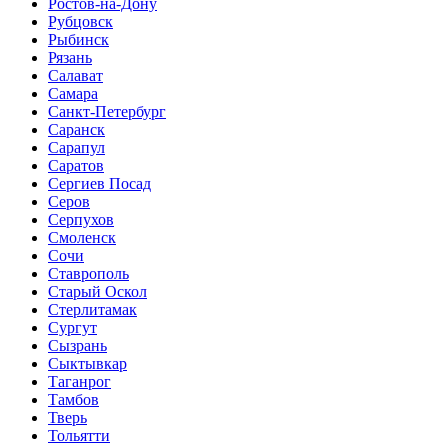
Ростов-на-Дону
Рубцовск
Рыбинск
Рязань
Салават
Самара
Санкт-Петербург
Саранск
Сарапул
Саратов
Сергиев Посад
Серов
Серпухов
Смоленск
Сочи
Ставрополь
Старый Оскол
Стерлитамак
Сургут
Сызрань
Сыктывкар
Таганрог
Тамбов
Тверь
Тольятти