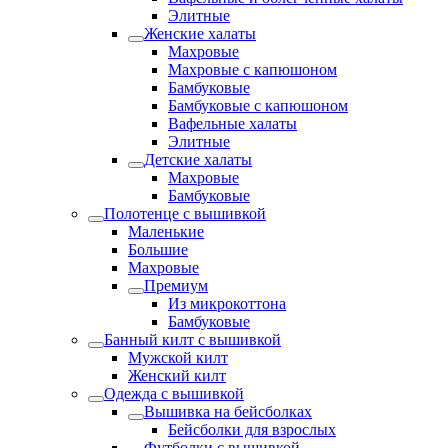
Элитные
Женские халаты
Махровые
Махровые с капюшоном
Бамбуковые
Бамбуковые с капюшоном
Вафельные халаты
Элитные
Детские халаты
Махровые
Бамбуковые
Полотенце с вышивкой
Маленькие
Большие
Махровые
Премиум
Из микрокоттона
Бамбуковые
Банный килт с вышивкой
Мужской килт
Женский килт
Одежда с вышивкой
Вышивка на бейсболках
Бейсболки для взрослых
Футболки с вышивкой