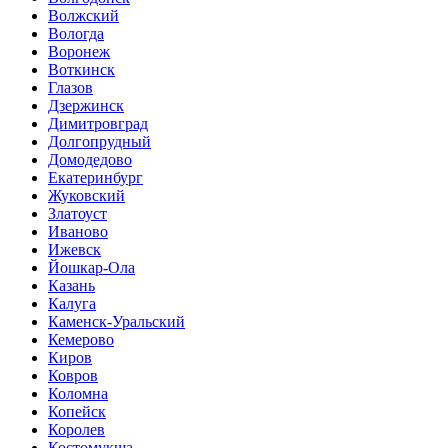
Волжский
Вологда
Воронеж
Воткинск
Глазов
Дзержинск
Димитровград
Долгопрудный
Домодедово
Екатеринбург
Жуковский
Златоуст
Иваново
Ижевск
Йошкар-Ола
Казань
Калуга
Каменск-Уральский
Кемерово
Киров
Ковров
Коломна
Копейск
Королев
Костомукша