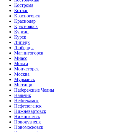
Кострома
Котлас
Красногорск
Краснодар
Красноярск
Курган
Курск
Липецк
Люберцы
Магнитогорск
Миасс
Можга
Мончегорск
Москва
Мурманск
Мытищи
Набережные Челны
Нальчик
Нефтекамск
Нефтеюганск
Нижневартовск
Нижнекамск
Новокузнецк
Новомосковск