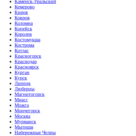
Каменск-Уральский
Кемерово
Киров
Ковров
Коломна
Копейск
Королев
Костомукша
Кострома
Котлас
Красногорск
Краснодар
Красноярск
Курган
Курск
Липецк
Люберцы
Магнитогорск
Миасс
Можга
Мончегорск
Москва
Мурманск
Мытищи
Набережные Челны