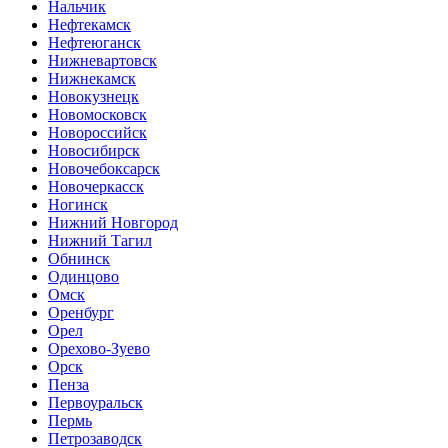
Нальчик
Нефтекамск
Нефтеюганск
Нижневартовск
Нижнекамск
Новокузнецк
Новомосковск
Новороссийск
Новосибирск
Новочебоксарск
Новочеркасск
Ногинск
Нижний Новгород
Нижний Тагил
Обнинск
Одинцово
Омск
Оренбург
Орел
Орехово-Зуево
Орск
Пенза
Первоуральск
Пермь
Петрозаводск