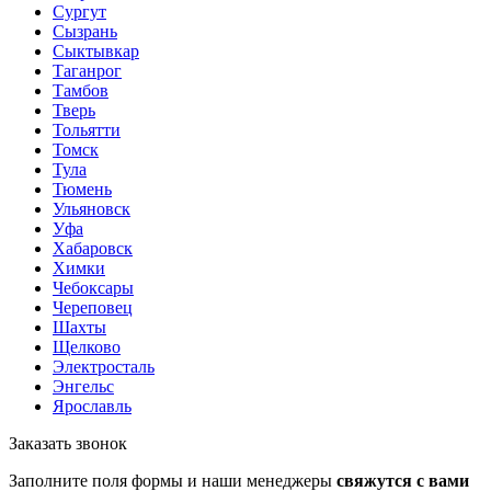
Сургут
Сызрань
Сыктывкар
Таганрог
Тамбов
Тверь
Тольятти
Томск
Тула
Тюмень
Ульяновск
Уфа
Хабаровск
Химки
Чебоксары
Череповец
Шахты
Щелково
Электросталь
Энгельс
Ярославль
Заказать звонок
Заполните поля формы и наши менеджеры
свяжутся с вами