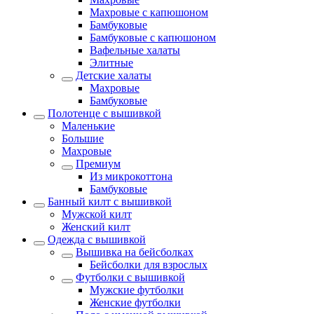
Махровые с капюшоном
Бамбуковые
Бамбуковые с капюшоном
Вафельные халаты
Элитные
Детские халаты
Махровые
Бамбуковые
Полотенце с вышивкой
Маленькие
Большие
Махровые
Премиум
Из микрокоттона
Бамбуковые
Банный килт с вышивкой
Мужской килт
Женский килт
Одежда с вышивкой
Вышивка на бейсболках
Бейсболки для взрослых
Футболки с вышивкой
Мужские футболки
Женские футболки