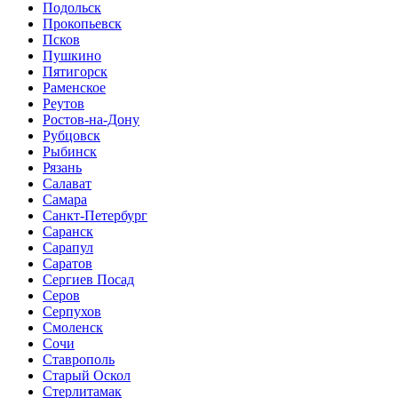
Подольск
Прокопьевск
Псков
Пушкино
Пятигорск
Раменское
Реутов
Ростов-на-Дону
Рубцовск
Рыбинск
Рязань
Салават
Самара
Санкт-Петербург
Саранск
Сарапул
Саратов
Сергиев Посад
Серов
Серпухов
Смоленск
Сочи
Ставрополь
Старый Оскол
Стерлитамак