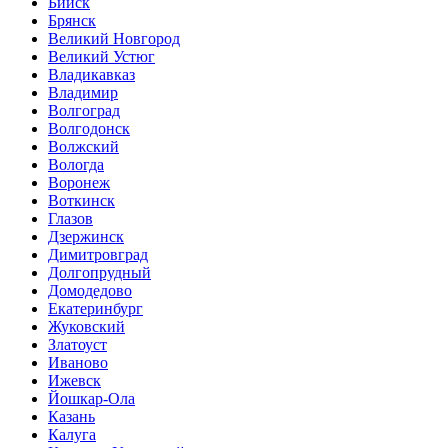
Бийск
Брянск
Великий Новгород
Великий Устюг
Владикавказ
Владимир
Волгоград
Волгодонск
Волжский
Вологда
Воронеж
Воткинск
Глазов
Дзержинск
Димитровград
Долгопрудный
Домодедово
Екатеринбург
Жуковский
Златоуст
Иваново
Ижевск
Йошкар-Ола
Казань
Калуга