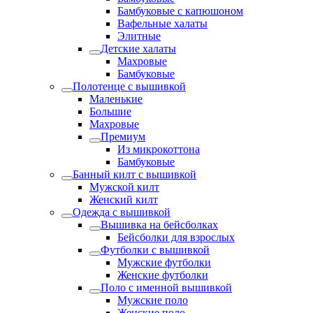
Бамбуковые с капюшоном
Вафельные халаты
Элитные
Детские халаты
Махровые
Бамбуковые
Полотенце с вышивкой
Маленькие
Большие
Махровые
Премиум
Из микрокоттона
Бамбуковые
Банный килт с вышивкой
Мужской килт
Женский килт
Одежда с вышивкой
Вышивка на бейсболках
Бейсболки для взрослых
Футболки с вышивкой
Мужские футболки
Женские футболки
Поло с именной вышивкой
Мужские поло
Женские поло